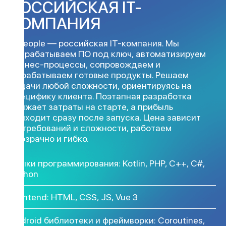
РОССИЙСКАЯ IT-
КОМПАНИЯ
4 people — российская IT-компания. Мы
разрабатываем ПО под ключ, автоматизируем
бизнес-процессы, сопровождаем и
дорабатываем готовые продукты. Решаем
задачи любой сложности, ориентируясь на
специфику клиента. Поэтапная разработка
снижает затраты на старте, а прибыль
приходит сразу после запуска. Цена зависит
от требований и сложности, работаем
прозрачно и гибко.
Языки программирования: Kotlin, PHP, C++, C#,
Python
Frontend: HTML, CSS, JS, Vue 3
Android библиотеки и фреймворки: Coroutines,