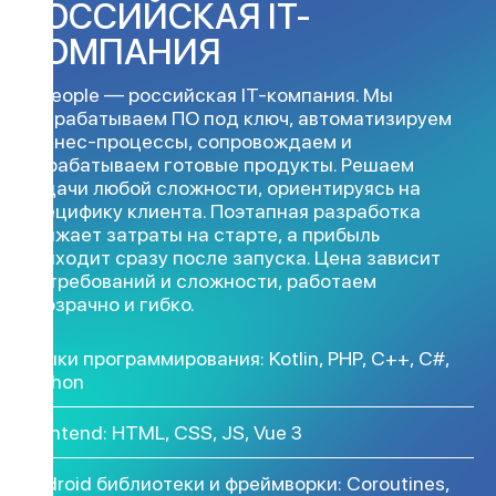
РОССИЙСКАЯ IT-
КОМПАНИЯ
4 people — российская IT-компания. Мы
разрабатываем ПО под ключ, автоматизируем
бизнес-процессы, сопровождаем и
дорабатываем готовые продукты. Решаем
задачи любой сложности, ориентируясь на
специфику клиента. Поэтапная разработка
снижает затраты на старте, а прибыль
приходит сразу после запуска. Цена зависит
от требований и сложности, работаем
прозрачно и гибко.
Языки программирования: Kotlin, PHP, C++, C#,
Python
Frontend: HTML, CSS, JS, Vue 3
Android библиотеки и фреймворки: Coroutines,